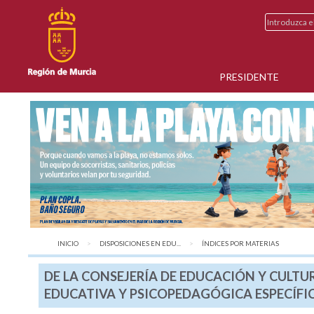
PRESIDENTE
INICIO
DISPOSICIONES EN EDU...
AQUÍ:
ÍNDICES POR MATERIAS
DE LA CONSEJERÍA DE EDUCACIÓN Y CULTUR
EDUCATIVA Y PSICOPEDAGÓGICA ESPECÍFI