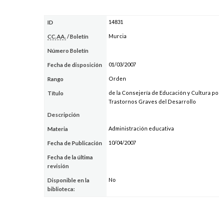
14831
ID
Murcia
CC.AA.
/ Boletín
Número Boletín
01/03/2007
Fecha de disposición
Orden
Rango
de la Consejería de Educación y Cultura po
Título
Trastornos Graves del Desarrollo
Descripción
Administración educativa
Materia
10/04/2007
Fecha de Publicación
Fecha de la última
revisión
No
Disponible en la
biblioteca: