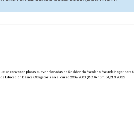
 que se convocan plazas subvencionadas de Residencia Escolar o Escuela Hogar para fac
de Educación Básica Obligatoria en el curso 2002/2003. (BOJA núm. 34,21.3.2002).