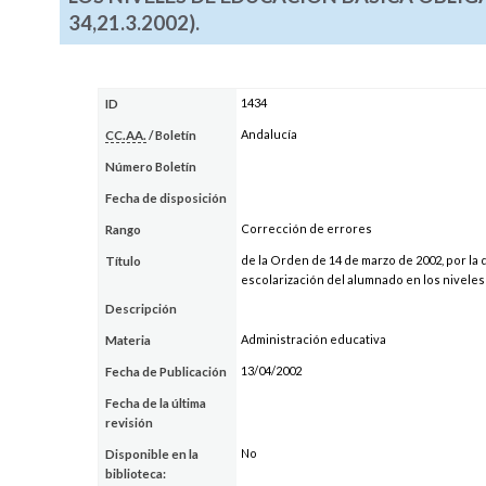
34,21.3.2002).
1434
ID
Andalucía
CC.AA.
/ Boletín
Número Boletín
Fecha de disposición
Corrección de errores
Rango
de la Orden de 14 de marzo de 2002, por la
Título
escolarización del alumnado en los niveles 
Descripción
Administración educativa
Materia
13/04/2002
Fecha de Publicación
Fecha de la última
revisión
No
Disponible en la
biblioteca: