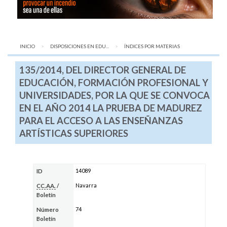
INICIO
DISPOSICIONES EN EDU...
AQUÍ:
ÍNDICES POR MATERIAS
135/2014, DEL DIRECTOR GENERAL DE
EDUCACIÓN, FORMACIÓN PROFESIONAL Y
UNIVERSIDADES, POR LA QUE SE CONVOCA
EN EL AÑO 2014 LA PRUEBA DE MADUREZ
PARA EL ACCESO A LAS ENSEÑANZAS
ARTÍSTICAS SUPERIORES
14089
ID
Navarra
CC.AA.
/
Boletín
74
Número
Boletín