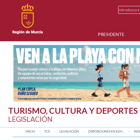
PRESIDENTE
TURISMO, CULTURA Y DEPORTES
LEGISLACIÓN
INICIO
TCD
LEGISLACIÓN
DISPOSICIONES EN EDU...
AQU
ÍND