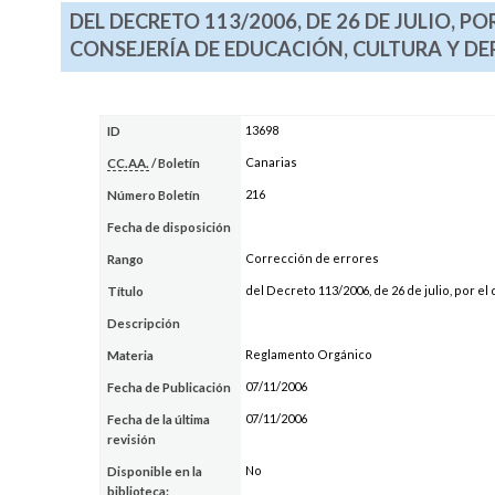
DEL DECRETO 113/2006, DE 26 DE JULIO, 
CONSEJERÍA DE EDUCACIÓN, CULTURA Y D
13698
ID
Canarias
CC.AA.
/ Boletín
216
Número Boletín
Fecha de disposición
Corrección de errores
Rango
del Decreto 113/2006, de 26 de julio, por 
Título
Descripción
Reglamento Orgánico
Materia
07/11/2006
Fecha de Publicación
07/11/2006
Fecha de la última
revisión
No
Disponible en la
biblioteca: