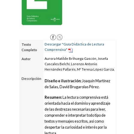
Descargar "Guía Didáctica de Lectura
Texto
Comprensiva"
Completo
Aurora Matilde Brihuega Gascón, Josefa
Autor
Cascales Belchí, Lorenzo Antonio
Hernández Pallarés, Mª Teresa López García.
Descripción
Diseño e ilustración:
Joaquín Martínez
de Salas, David Brugarolas Pérez.
Resumen:
La lectura comprensiva está
orientada hacia el dominio y aprendizaje
de las destrezas necesarias para leer,
comprender e interpretar todo tipo de
textos y mensajes escritos, así como
despertar la curiosidad e interés por la
lectura.