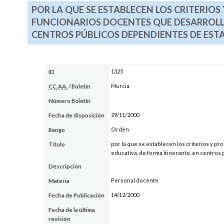
POR LA QUE SE ESTABLECEN LOS CRITERIO
FUNCIONARIOS DOCENTES QUE DESARROLLA
CENTROS PÚBLICOS DEPENDIENTES DE ES
1325
ID
Murcia
CC.AA.
/ Boletín
Número Boletín
29/11/2000
Fecha de disposición
Orden
Rango
por la que se establecen los criterios y p
Título
educativa, de forma itinerante, en centr
Descripción
Personal docente
Materia
14/12/2000
Fecha de Publicación
Fecha de la última
revisión