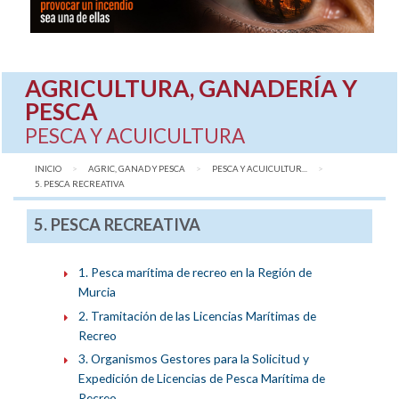
AGRICULTURA, GANADERÍA Y
PESCA
PESCA Y ACUICULTURA
INICIO
AGRIC, GANAD Y PESCA
PESCA Y ACUICULTUR...
AQUÍ:
5. PESCA RECREATIVA
5. PESCA RECREATIVA
1. Pesca marítima de recreo en la Región de
Murcia
2. Tramitación de las Licencias Marítimas de
Recreo
3. Organismos Gestores para la Solicitud y
Expedición de Licencias de Pesca Marítima de
Recreo