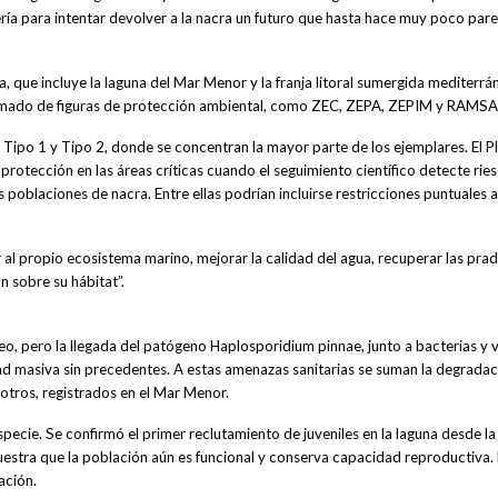
ría para intentar devolver a la nacra un futuro que hasta hace muy poco pare
a, que incluye la laguna del Mar Menor y la franja litoral sumergida mediterrá
tramado de figuras de protección ambiental, como ZEC, ZEPA, ZEPIM y RAMS
ipo 1 y Tipo 2, donde se concentran la mayor parte de los ejemplares. El P
rotección en las áreas críticas cuando el seguimiento científico detecte rie
as poblaciones de nacra. Entre ellas podrían incluirse restricciones puntuales a
r al propio ecosistema marino, mejorar la calidad del agua, recuperar las pra
 sobre su hábitat”.
o, pero la llegada del patógeno Haplosporidium pinnae, junto a bacterias y v
ad masiva sin precedentes. A estas amenazas sanitarias se suman la degradac
e otros, registrados en el Mar Menor.
ecie. Se confirmó el primer reclutamiento de juveniles en la laguna desde la 
uestra que la población aún es funcional y conserva capacidad reproductiva.
ración.