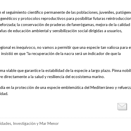
 el seguimiento científico permanente de las poblaciones, juveniles, patógen
genéticos y protocolos reproductivos para posibilitar futuras reintroduccion
a reforzada; la conservación de praderas de fanerógamas, mejora de la calidad
añas de educación ambiental y sensibilización social dirigidas a usuarios,
ional es inequívoco, no vamos a permitir que una especie tan valiosa para e
nsistió en que “la recuperación de la nacra será un indicador de que la
a viable que garantice la estabilidad de la especie a largo plazo. Pinna nobil
 directamente a la salud y resiliencia del ecosistema marino.
ardia en la protección de una especie emblemática del Mediterráneo y refuerz
idad.
idades, Investigación y Mar Menor