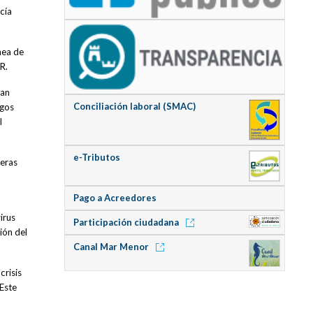
cía
nea de
AR.
lan
Conciliación laboral (SMAC)
sgos
l
e-Tributos
deras
Pago a Acreedores
irus
Participación ciudadana
ión del
Canal Mar Menor
crisis
 Este