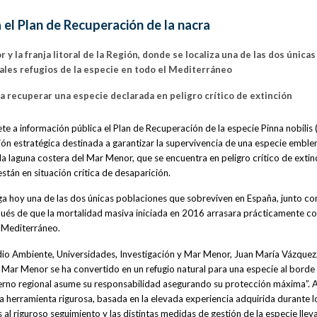
el Plan de Recuperación de la nacra
y la franja litoral de la Región, donde se localiza una de las dos únicas
ales refugios de la especie en todo el Mediterráneo
ra recuperar una especie declarada en peligro crítico de extinción
 a información pública el Plan de Recuperación de la especie Pinna nobilis 
ón estratégica destinada a garantizar la supervivencia de una especie emble
la laguna costera del Mar Menor, que se encuentra en peligro crítico de extin
stán en situación crítica de desaparición.
a hoy una de las dos únicas poblaciones que sobreviven en España, junto con
pués de que la mortalidad masiva iniciada en 2016 arrasara prácticamente c
r Mediterráneo.
io Ambiente, Universidades, Investigación y Mar Menor, Juan María Vázquez
 Mar Menor se ha convertido en un refugio natural para una especie al borde 
ierno regional asume su responsabilidad asegurando su protección máxima”. 
na herramienta rigurosa, basada en la elevada experiencia adquirida durante l
 al riguroso seguimiento y las distintas medidas de gestión de la especie llev