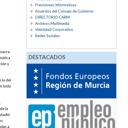
Previsiones Informativas
Acuerdos del Consejo de Gobierno
DIRECTORIO CARM
Archivos Multimedia
Identidad Corporativa
Redes Sociales
(nacra
DESTACADOS
mática
ción y
 la del
on toda
,
de la
Añadió
os
adas a