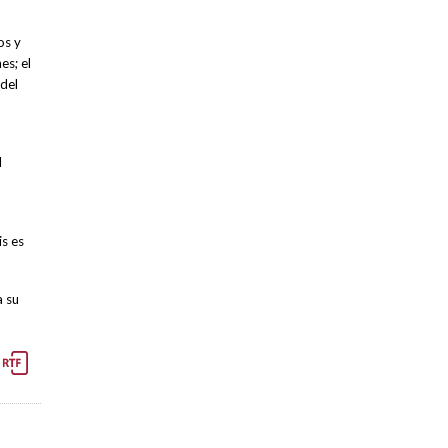
os y
es; el
 del
l
is es
a su