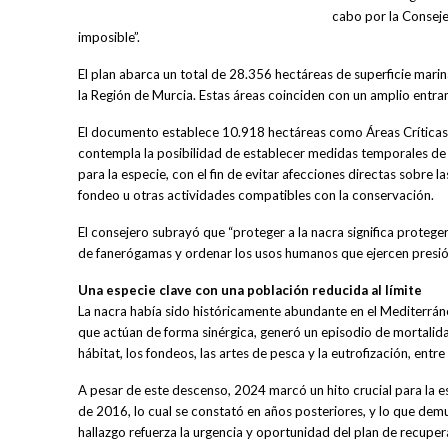
cabo por la Conseje
imposible”.
El plan abarca un total de 28.356 hectáreas de superficie marin
la Región de Murcia. Estas áreas coinciden con un amplio en
El documento establece 10.918 hectáreas como Áreas Críticas T
contempla la posibilidad de establecer medidas temporales de p
para la especie, con el fin de evitar afecciones directas sobre l
fondeo u otras actividades compatibles con la conservación.
El consejero subrayó que “proteger a la nacra significa protege
de fanerógamas y ordenar los usos humanos que ejercen presión
Una especie clave con una población reducida al límite
La nacra había sido históricamente abundante en el Mediterráne
que actúan de forma sinérgica, generó un episodio de mortalid
hábitat, los fondeos, las artes de pesca y la eutrofización, entr
A pesar de este descenso, 2024 marcó un hito crucial para la esp
de 2016, lo cual se constató en años posteriores, y lo que dem
hallazgo refuerza la urgencia y oportunidad del plan de recupe