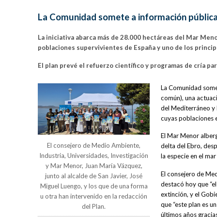
La Comunidad somete a información pública 
La iniciativa abarca más de 28.000 hectáreas del Mar Menor 
poblaciones supervivientes de España y uno de los princip
El plan prevé el refuerzo científico y programas de cría pa
La Comunidad somete
común), una actuaci
del Mediterráneo y 
cuyas poblaciones e
El Mar Menor alberg
El consejero de Medio Ambiente,
delta del Ebro, des
Industria, Universidades, Investigación
la especie en el ma
y Mar Menor, Juan María Vázquez,
El consejero de Med
junto al alcalde de San Javier, José
destacó hoy que “el
Miguel Luengo, y los que de una forma
extinción, y el Gob
u otra han intervenido en la redacción
que “este plan es u
del Plan.
últimos años gracias