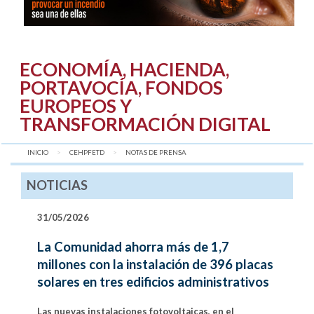
ECONOMÍA, HACIENDA,
PORTAVOCÍA, FONDOS
EUROPEOS Y
TRANSFORMACIÓN DIGITAL
INICIO
CEHPFETD
AQUÍ:
NOTAS DE PRENSA
NOTICIAS
31/05/2026
La Comunidad ahorra más de 1,7
millones con la instalación de 396 placas
solares en tres edificios administrativos
Las nuevas instalaciones fotovoltaicas, en el