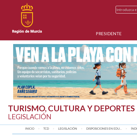
PRESIDENTE
TURISMO, CULTURA Y DEPORTES
LEGISLACIÓN
INICIO
TCD
LEGISLACIÓN
DISPOSICIONES EN EDU...
AQU
ÍND