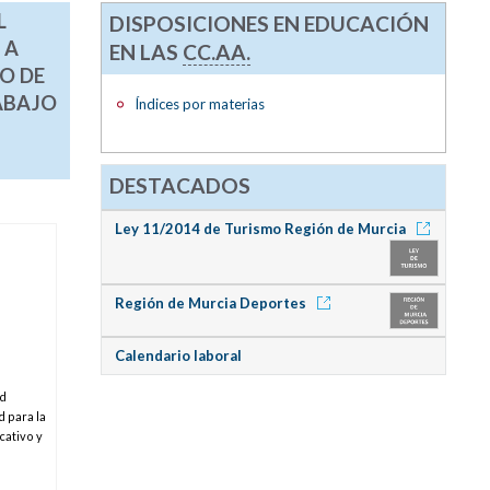
L
DISPOSICIONES EN EDUCACIÓN
 A
EN LAS
CC.AA.
O DE
ABAJO
Índices por materias
DESTACADOS
Ley 11/2014 de Turismo Región de Murcia
Región de Murcia Deportes
Calendario laboral
ad
 para la
cativo y