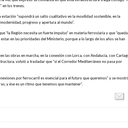
 en los trenes.
a estación “supondrá un salto cualitativo en la movilidad sostenible, en la
a “modernidad, progreso y apertura al mundo”.
ue “la Región necesita un fuerte impulso” en materia ferroviaria y que “queda
estar en las prioridades del Ministerio, porque a lo largo de los años se han
r en las obras en marcha, en la conexión con Lorca, con Andalucía, con Carta
tructura, volvió a trasladar que “si el Corredor Mediterráneo no pasa por
onexiones por ferrocarril es esencial para el futuro que queremos” y se mostr
ras, y ése es un ritmo que tenemos que mantener”.