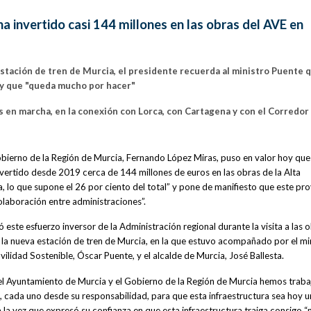
 invertido casi 144 millones en las obras del AVE en
 estación de tren de Murcia, el presidente recuerda al ministro Puente q
a y que "queda mucho por hacer"
as en marcha, en la conexión con Lorca, con Cartagena y con el Corredor
obierno de la Región de Murcia, Fernando López Miras, puso en valor hoy que 
ertido desde 2019 cerca de 144 millones de euros en las obras de la Alta
, lo que supone el 26 por ciento del total” y pone de manifiesto que este pr
olaboración entre administraciones”.
este esfuerzo inversor de la Administración regional durante la visita a las 
 la nueva estación de tren de Murcia, en la que estuvo acompañado por el mi
ilidad Sostenible, Óscar Puente, y el alcalde de Murcia, José Ballesta.
f, el Ayuntamiento de Murcia y el Gobierno de la Región de Murcia hemos trab
 cada uno desde su responsabilidad, para que esta infraestructura sea hoy u
a la vez que expresó su confianza en que esta infraestructura traiga consigo “