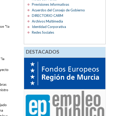
Previsiones Informativas
Acuerdos del Consejo de Gobierno
DIRECTORIO CARM
Archivos Multimedia
ue "la
Identidad Corporativa
Redes Sociales
DESTACADOS
“la
oyecto
obras
nistro
ajado
na
más y