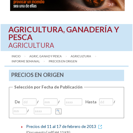
AGRICULTURA, GANADERÍA Y
PESCA
AGRICULTURA
INICIO
AGRIC, GANAD Y PESCA
AGRICULTURA
INFORME SEMANAL
AQUÍ:
PRECIOS EN ORIGEN
PRECIOS EN ORIGEN
Selección por Fecha de Publicación
De
Hasta
/
/
/
/
Precios del 11 al 17 de febrero de 2013
(Documento [.pdf] 44,13 KB)