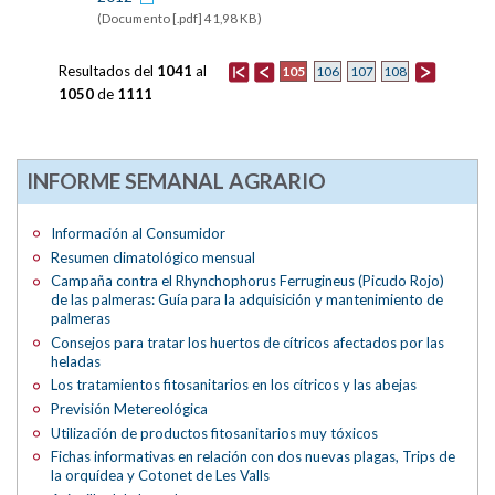
(Documento [.pdf] 41,98 KB)
Resultados del
1041
al
105
106
107
108
1050
de
1111
INFORME SEMANAL AGRARIO
Información al Consumidor
Resumen climatológico mensual
Campaña contra el Rhynchophorus Ferrugineus (Picudo Rojo)
de las palmeras: Guía para la adquisición y mantenimiento de
palmeras
Consejos para tratar los huertos de cítricos afectados por las
heladas
Los tratamientos fitosanitarios en los cítricos y las abejas
Previsión Metereológica
Utilización de productos fitosanitarios muy tóxicos
Fichas informativas en relación con dos nuevas plagas, Trips de
la orquídea y Cotonet de Les Valls