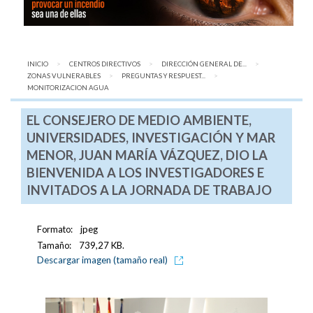
INICIO
CENTROS DIRECTIVOS
DIRECCIÓN GENERAL DE...
ZONAS VULNERABLES
PREGUNTAS Y RESPUEST...
AQUÍ:
MONITORIZACION AGUA
EL CONSEJERO DE MEDIO AMBIENTE,
UNIVERSIDADES, INVESTIGACIÓN Y MAR
MENOR, JUAN MARÍA VÁZQUEZ, DIO LA
BIENVENIDA A LOS INVESTIGADORES E
INVITADOS A LA JORNADA DE TRABAJO
Formato:
jpeg
Tamaño:
739,27 KB.
Descargar imagen (tamaño real)