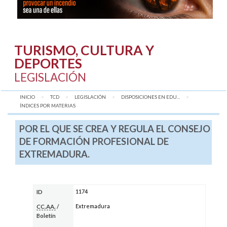
TURISMO, CULTURA Y
DEPORTES
LEGISLACIÓN
INICIO
TCD
LEGISLACIÓN
DISPOSICIONES EN EDU...
AQUÍ:
ÍNDICES POR MATERIAS
POR EL QUE SE CREA Y REGULA EL CONSEJO
DE FORMACIÓN PROFESIONAL DE
EXTREMADURA.
1174
ID
Extremadura
CC.AA.
/
Boletín