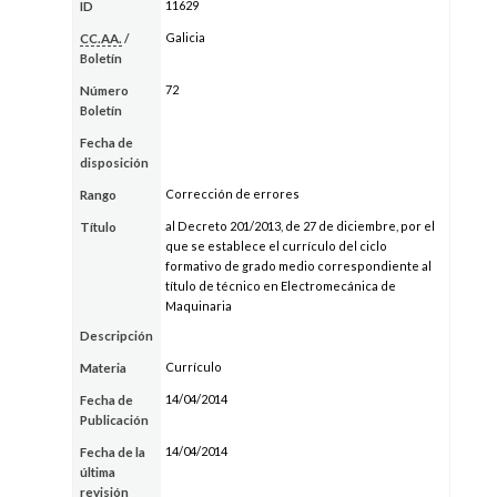
11629
ID
Galicia
CC.AA.
/
Boletín
72
Número
Boletín
Fecha de
disposición
Corrección de errores
Rango
al Decreto 201/2013, de 27 de diciembre, por el
Título
que se establece el currículo del ciclo
formativo de grado medio correspondiente al
título de técnico en Electromecánica de
Maquinaria
Descripción
Currículo
Materia
14/04/2014
Fecha de
Publicación
14/04/2014
Fecha de la
última
revisión