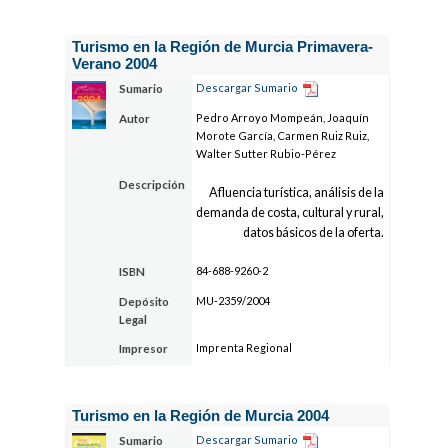
Turismo en la Región de Murcia Primavera-
Verano 2004
Descargar Sumario
Sumario
Pedro Arroyo Mompeán, Joaquín
Autor
Morote García, Carmen Ruiz Ruiz,
Walter Sutter Rubio-Pérez
Descripción
Afluencia turística, análisis de la
demanda de costa, cultural y rural,
datos básicos de la oferta.
84-688-9260-2
ISBN
MU-2359/2004
Depósito
Legal
Imprenta Regional
Impresor
Turismo en la Región de Murcia 2004
Descargar Sumario
Sumario