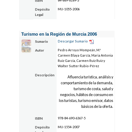
84-689-8189-3
ISBN
MU-1055-2006
Depósito
Legal
Turismo en la Región de Murcia 2006
Descargar Sumario
Sumario
Pedro Arroyo Mompeán, M.ª
Autor
Carmen Blaya García, Maria Antonia
Ruiz García, Carmen Ruiz Ruiz y
Walter Sutter Rubio-Pérez
Descripción
Afluencia turística, análisis y
comportamiento de la demanda,
turismo de costa, salud y
negocios, hábitos de consumo en
los turistas, turismo emisor, datos
básicos de la oferta.
978-84-690-6367-5
ISBN
MU-1554-2007
Depósito