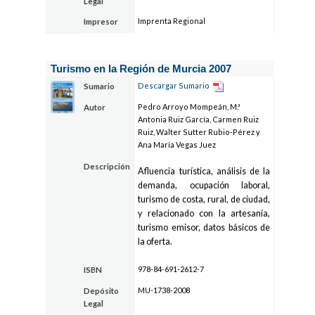
Legal
Imprenta Regional
Impresor
Turismo en la Región de Murcia 2007
Descargar Sumario
Sumario
Pedro Arroyo Mompeán, M.ª
Autor
Antonia Ruiz García, Carmen Ruiz
Ruiz, Walter Sutter Rubio-Pérez y
Ana María Vegas Juez
Descripción
Afluencia turística, análisis de la
demanda, ocupación laboral,
turismo de costa, rural, de ciudad,
y relacionado con la artesanía,
turismo emisor, datos básicos de
la oferta.
978-84-691-2612-7
ISBN
MU-1738-2008
Depósito
Legal