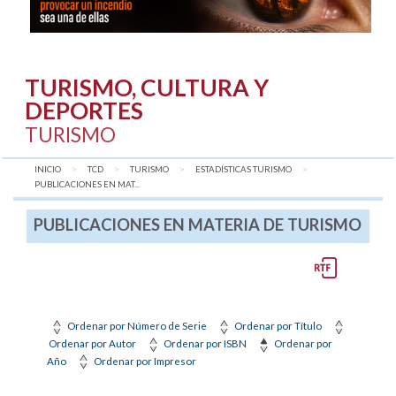
TURISMO, CULTURA Y
DEPORTES
TURISMO
INICIO
TCD
TURISMO
ESTADÍSTICAS TURISMO
AQUÍ:
PUBLICACIONES EN MAT...
PUBLICACIONES EN MATERIA DE TURISMO
Ordenar por Número de Serie
Ordenar por Título
Ordenar por Autor
Ordenar por ISBN
Ordenar por
Año
Ordenar por Impresor