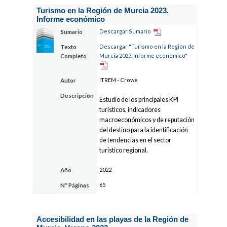
Turismo en la Región de Murcia 2023.
Informe económico
Descargar Sumario
Sumario
Descargar "Turismo en la Región de
Texto
Murcia 2023. Informe económico"
Completo
ITREM - Crowe
Autor
Descripción
Estudio de los principales KPI
turísticos, indicadores
macroeconómicos y de reputación
del destino para la identificación
de tendencias en el sector
turístico regional.
2022
Año
65
Nº Páginas
Accesibilidad en las playas de la Región de