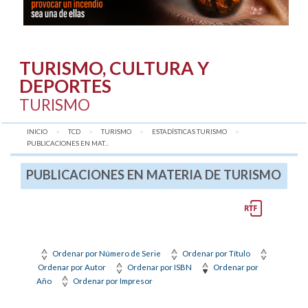
TURISMO, CULTURA Y
DEPORTES
TURISMO
INICIO
TCD
TURISMO
ESTADÍSTICAS TURISMO
AQUÍ:
PUBLICACIONES EN MAT...
PUBLICACIONES EN MATERIA DE TURISMO
Ordenar por Número de Serie
Ordenar por Título
Ordenar por Autor
Ordenar por ISBN
Ordenar por
Año
Ordenar por Impresor