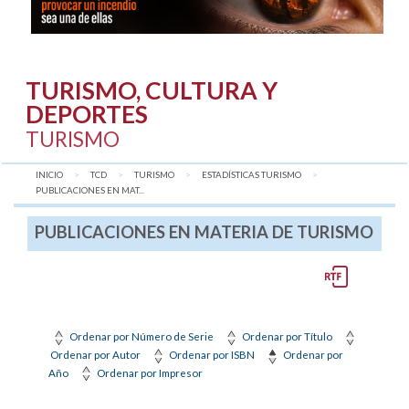
TURISMO, CULTURA Y
DEPORTES
TURISMO
INICIO
TCD
TURISMO
ESTADÍSTICAS TURISMO
AQUÍ:
PUBLICACIONES EN MAT...
PUBLICACIONES EN MATERIA DE TURISMO
Ordenar por Número de Serie
Ordenar por Título
Ordenar por Autor
Ordenar por ISBN
Ordenar por
Año
Ordenar por Impresor