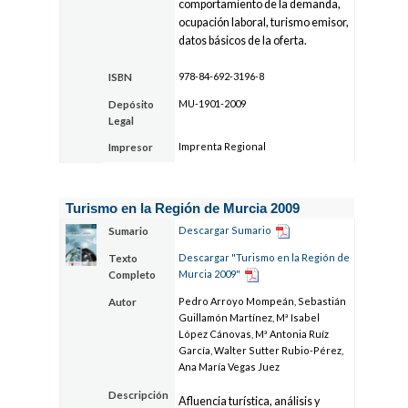
comportamiento de la demanda,
ocupación laboral, turismo emisor,
datos básicos de la oferta.
978-84-692-3196-8
ISBN
MU-1901-2009
Depósito
Legal
Imprenta Regional
Impresor
Turismo en la Región de Murcia 2009
Descargar Sumario
Sumario
Descargar "Turismo en la Región de
Texto
Murcia 2009"
Completo
Pedro Arroyo Mompeán, Sebastián
Autor
Guillamón Martínez, Mª Isabel
López Cánovas, Mª Antonia Ruíz
García, Walter Sutter Rubio-Pérez,
Ana María Vegas Juez
Descripción
Afluencia turística, análisis y