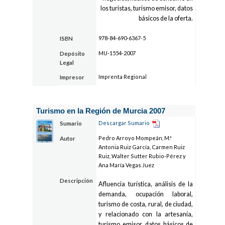
los turistas, turismo emisor, datos
básicos de la oferta.
978-84-690-6367-5
ISBN
MU-1554-2007
Depósito
Legal
Imprenta Regional
Impresor
Turismo en la Región de Murcia 2007
Descargar Sumario
Sumario
Pedro Arroyo Mompeán, M.ª
Autor
Antonia Ruiz García, Carmen Ruiz
Ruiz, Walter Sutter Rubio-Pérez y
Ana María Vegas Juez
Descripción
Afluencia turística, análisis de la
demanda, ocupación laboral,
turismo de costa, rural, de ciudad,
y relacionado con la artesanía,
turismo emisor, datos básicos de