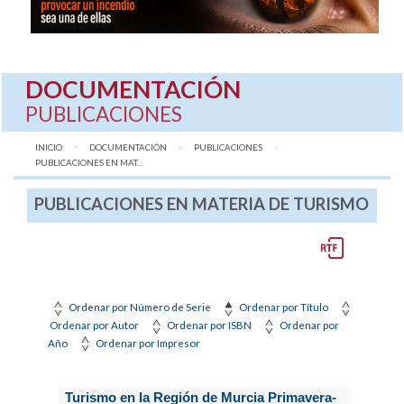
DOCUMENTACIÓN
PUBLICACIONES
INICIO
DOCUMENTACIÓN
PUBLICACIONES
AQUÍ:
PUBLICACIONES EN MAT...
PUBLICACIONES EN MATERIA DE TURISMO
Ordenar por Número de Serie
Ordenar por Título
Ordenar por Autor
Ordenar por ISBN
Ordenar por
Año
Ordenar por Impresor
Turismo en la Región de Murcia Primavera-