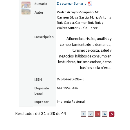
Descargar Sumario
Sumario
Pedro Arroyo Mompeán, M.ª
Autor
Carmen Blaya García, Maria Antonia
Ruiz García, Carmen Ruiz Ruiz y
Walter Sutter Rubio-Pérez
Descripción
Afluencia turística, análisis y
comportamiento de la demanda,
turismo de costa, salud y
negocios, hábitos de consumo en
los turistas, turismo emisor, datos
básicos de la oferta.
978-84-690-6367-5
ISBN
MU-1554-2007
Depósito
Legal
Imprenta Regional
Impresor
Resultados del
21
al
30
de
44
3
1
2
4