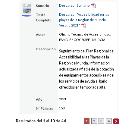
Descargar Sumario
Sumario
Descargar "Accesibilidad en las
Texto
playas de la Región de Murcia.
Completo
Verano 2021"
Oficina Técnica de Accesibilidad.
Autor
FAMDIF / COCEMFE - MURCIA
Descripción
Seguimiento del Plan Regional de
Accesibilidad a las Playas de la
Región de Murcia. Información
actualizada y fiable de la dotación
de equipamientos accesibles y de
los servicios de ayuda al baño
ofrecidos en temporada alta.
2021
Año
158
Nº Páginas
Resultados del
1
al
10
de
44
1
2
3
4