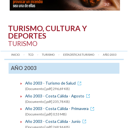
TURISMO, CULTURA Y
DEPORTES
TURISMO
INICIO
TCD
TURISMO
ESTADÍSTICAS TURISMO
AQUÍ:
AÑO 2003
AÑO 2003
Año 2003 - Turismo de Salud
(Documento [.pdf] 296,69 KB)
Año 2003 - Costa Cálida - Agosto
(Documento [.pdf] 235,78 KB)
Año 2003 - Costa Cálida - Primavera
(Documento [.pdf] 0,53 MB)
Año 2003 - Costa Cálida - Junio
(Documento [.pdf] 269,96 KB)