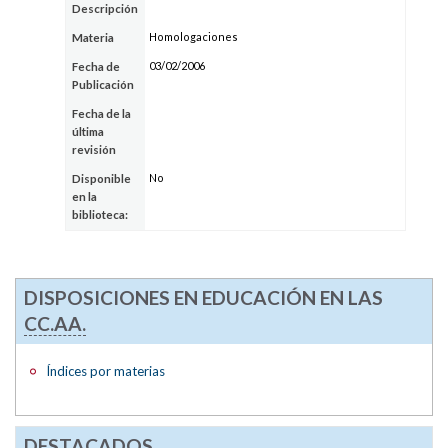
Descripción
Homologaciones
Materia
03/02/2006
Fecha de
Publicación
Fecha de la
última
revisión
No
Disponible
en la
biblioteca:
DISPOSICIONES EN EDUCACIÓN EN LAS
CC.AA.
Índices por materias
DESTACADOS