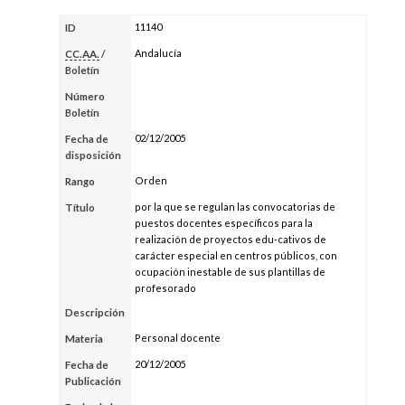
11140
ID
Andalucía
CC.AA.
/
Boletín
Número
Boletín
02/12/2005
Fecha de
disposición
Orden
Rango
por la que se regulan las convocatorias de
Título
puestos docentes específicos para la
realización de proyectos edu-cativos de
carácter especial en centros públicos, con
ocupación inestable de sus plantillas de
profesorado
Descripción
Personal docente
Materia
20/12/2005
Fecha de
Publicación