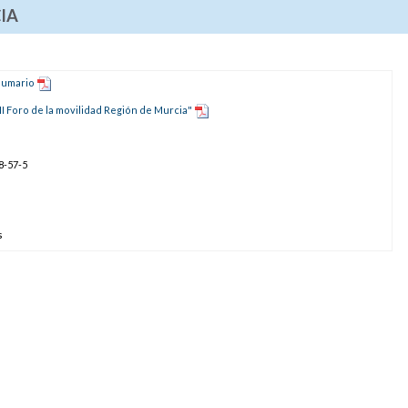
IA
Sumario
I Foro de la movilidad Región de Murcia"
8-57-5
s