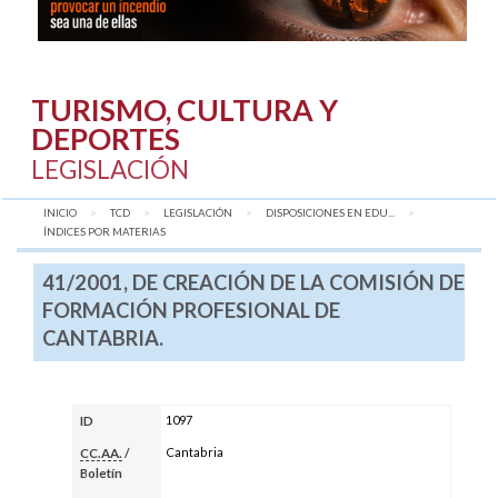
TURISMO, CULTURA Y
DEPORTES
LEGISLACIÓN
INICIO
TCD
LEGISLACIÓN
DISPOSICIONES EN EDU...
AQUÍ:
ÍNDICES POR MATERIAS
41/2001, DE CREACIÓN DE LA COMISIÓN DE
FORMACIÓN PROFESIONAL DE
CANTABRIA.
1097
ID
Cantabria
CC.AA.
/
Boletín