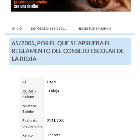
INICIO
DISPOSICIONES EN EDU...
AQUÍ:
ÍNDICES POR MATERIAS
65/2005, POR EL QUE SE APRUEBA EL
REGLAMENTO DEL CONSEJO ESCOLAR DE
LA RIOJA
10909
ID
La Rioja
CC.AA.
/
Boletín
Número
Boletín
04/11/2005
Fecha de
disposición
Decreto
Rango