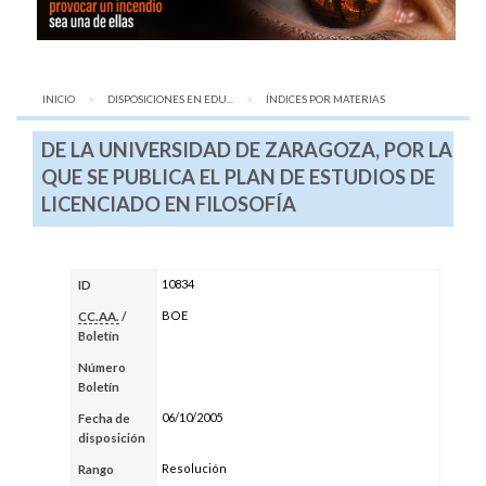
INICIO
DISPOSICIONES EN EDU...
AQUÍ:
ÍNDICES POR MATERIAS
DE LA UNIVERSIDAD DE ZARAGOZA, POR LA
QUE SE PUBLICA EL PLAN DE ESTUDIOS DE
LICENCIADO EN FILOSOFÍA
10834
ID
BOE
CC.AA.
/
Boletín
Número
Boletín
06/10/2005
Fecha de
disposición
Resolución
Rango