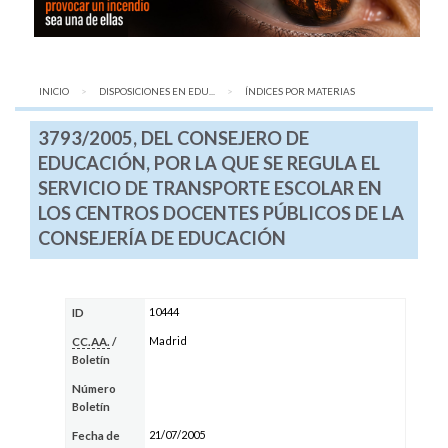
INICIO
DISPOSICIONES EN EDU...
AQUÍ:
ÍNDICES POR MATERIAS
3793/2005, DEL CONSEJERO DE
EDUCACIÓN, POR LA QUE SE REGULA EL
SERVICIO DE TRANSPORTE ESCOLAR EN
LOS CENTROS DOCENTES PÚBLICOS DE LA
CONSEJERÍA DE EDUCACIÓN
10444
ID
Madrid
CC.AA.
/
Boletín
Número
Boletín
21/07/2005
Fecha de