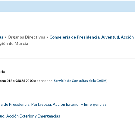
as
> Órganos Directivos >
Consejería de Presidencia, Juventud, Acción
gión de Murcia
rcia
fono 012 o 968 3
6
20 0
0
o acceder al
Servicio de Consultas de la CARM
)
ía de Presidencia, Portavocía, Acción Exterior y Emergencias
ud, Acción Exterior y Emergencias