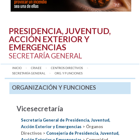
PRESIDENCIA, JUVENTUD,
ACCIÓN EXTERIOR Y
EMERGENCIAS
SECRETARÍA GENERAL
INICIO
CPJAEE
CENTROS DIRECTIVOS
SECRETARÍA GENERAL
AQUÍ:
ORG. Y FUNCIONES
ORGANIZACIÓN Y FUNCIONES
Vicesecretaría
Secretaría General de Presidencia, Juventud,
Acción Exterior y Emergencias
> Órganos
Directivos >
Consejería de Presidencia, Juventud,
Acción Exterior y Emergencias
> Comunidad