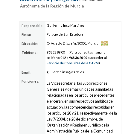
Autónoma de la Región de Murcia
Guillermo Insa Martínez
Responsable:
Palacio de San Esteban
Finca:
C/ Acisclo Díaz, s/n. 30005, Murcia
Dirección:
968 2
2
89
00
(Para consultas llamar al
Teléfono:
teléfono 012 o 968 3
6
20
00
o acceder al
Servicio de Consultas de la CARM
)
guillerm
o.i
nsa
@carm.es
Email:
Funciones:
La Vicesecretaría, las Subdirecciones
Generales y demás unidades asimiladas
relacionadas en los artículos precedentes
ejercerán, en sus respectivos ámbitos de
actuación, las competencias recogidas en
los artículos 20 y 21, respectivamente, de la
Ley 7/2004, de 28 de diciembre, de
Organización y Régimen Jurídico de la
Administración Pública de la Comunidad