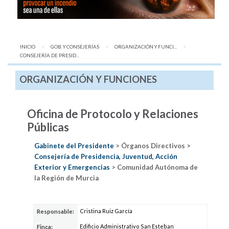
INICIO
GOB. Y CONSEJERÍAS
ORGANIZACIÓN Y FUNCI...
AQUÍ:
CONSEJERÍA DE PRESID...
ORGANIZACIÓN Y FUNCIONES
Oficina de Protocolo y Relaciones
Públicas
Gabinete del Presidente
> Órganos Directivos >
Consejería de Presidencia, Juventud, Acción
Exterior y Emergencias
> Comunidad Autónoma de
la Región de Murcia
Cristina Ruiz García
Responsable:
Edificio Administrativo San Esteban
Finca: