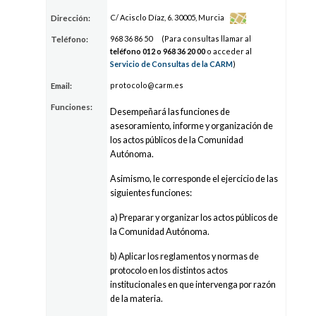
C/ Acisclo Díaz, 6. 30005, Murcia
Dirección:
968
36
86 50
(Para consultas llamar al
Teléfono:
teléfono 012 o 968
36
20 00
o acceder al
Servicio de Consultas de la CARM
)
proto
col
o@car
m.es
Email:
Funciones:
Desempeñará las funciones de
asesoramiento, informe y organización de
los actos públicos de la Comunidad
Autónoma.
Asimismo, le corresponde el ejercicio de las
siguientes funciones:
a) Preparar y organizar los actos públicos de
la Comunidad Autónoma.
b) Aplicar los reglamentos y normas de
protocolo en los distintos actos
institucionales en que intervenga por razón
de la materia.