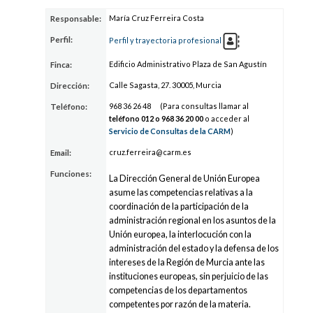
María Cruz Ferreira Costa
Responsable:
Perfil:
Perfil y trayectoria profesional
Edificio Administrativo Plaza de San Agustín
Finca:
Calle Sagasta, 27. 30005, Murcia
Dirección:
968 3
6
26 48
(Para consultas llamar al
Teléfono:
teléfono 012 o 968 3
6
20 00
o acceder al
Servicio de Consultas de la CARM
)
cruz.
ferre
ira@c
arm.es
Email:
Funciones:
La Dirección General de Unión Europea
asume las competencias relativas a la
coordinación de la participación de la
administración regional en los asuntos de la
Unión europea, la interlocución con la
administración del estado y la defensa de los
intereses de la Región de Murcia ante las
instituciones europeas, sin perjuicio de las
competencias de los departamentos
competentes por razón de la materia.