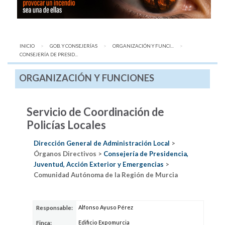
INICIO
GOB. Y CONSEJERÍAS
ORGANIZACIÓN Y FUNCI...
AQUÍ:
CONSEJERÍA DE PRESID...
ORGANIZACIÓN Y FUNCIONES
Servicio de Coordinación de
Policías Locales
Dirección General de Administración Local
>
Órganos Directivos >
Consejería de Presidencia,
Juventud, Acción Exterior y Emergencias
>
Comunidad Autónoma de la Región de Murcia
Alfonso Ayuso Pérez
Responsable:
Edificio Expomurcia
Finca: