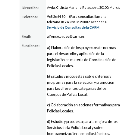
Avda. Ciclista Mariano Rojas, s/n.. 30100, Murcia
Dirección:
96
8 36
64 80
(Para consultas llamar al
Teléfono:
teléfono 012 o 96
8 36
20 00
o acceder al
Servicio de Consultas de la CARM
)
alf
onso.ay
uso
@carm.es
Email:
Funciones:
a) Elaboración de los proyectos de normas
para el desarrollo y aplicación de la
legislación en materia de Coordinación de
Policías Locales.
b) Estudio y propuestas sobre criterios y
programas para la selección y promoción
para las diferentes categorías de los
Cuerpos de Policía Local.
c) Colaboración en acciones formativas para
Policías Locales.
d) Estudio y propuesta para la mejora de los
Servicios de la Policía Local y sobre
homogeneización de medios técnicos,