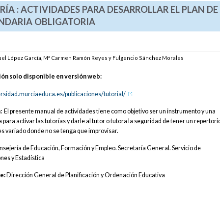
RÍA : ACTIVIDADES PARA DESARROLLAR EL PLAN DE
UNDARIA OBLIGATORIA
el López García, Mª Carmen Ramón Reyes y Fulgencio Sánchez Morales
ión solo disponible en versión web:
versidad.murciaeduca.es/publicaciones/tutorial/
:
El presente manual de actividades tiene como objetivo ser un instrumento y una
 para activar las tutorías y darle al tutor o tutora la seguridad de tener un repertori
es variado donde no se tenga que improvisar.
sejería de Educación, Formación y Empleo. Secretaría General. Servicio de
nes y Estadística
e:
Dirección General de Planificación y Ordenación Educativa