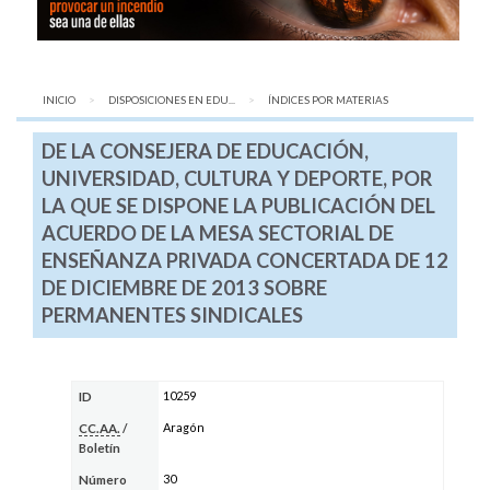
INICIO
DISPOSICIONES EN EDU...
AQUÍ:
ÍNDICES POR MATERIAS
DE LA CONSEJERA DE EDUCACIÓN,
UNIVERSIDAD, CULTURA Y DEPORTE, POR
LA QUE SE DISPONE LA PUBLICACIÓN DEL
ACUERDO DE LA MESA SECTORIAL DE
ENSEÑANZA PRIVADA CONCERTADA DE 12
DE DICIEMBRE DE 2013 SOBRE
PERMANENTES SINDICALES
10259
ID
Aragón
CC.AA.
/
Boletín
30
Número