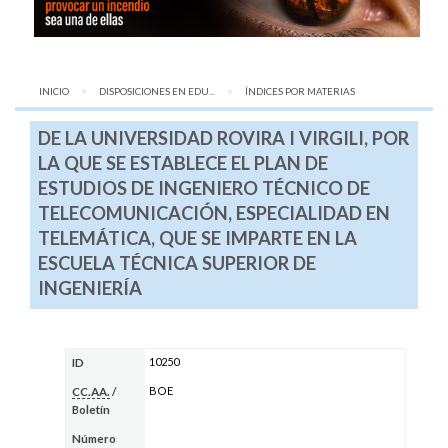
INICIO
DISPOSICIONES EN EDU...
AQUÍ:
ÍNDICES POR MATERIAS
DE LA UNIVERSIDAD ROVIRA I VIRGILI, POR
LA QUE SE ESTABLECE EL PLAN DE
ESTUDIOS DE INGENIERO TÉCNICO DE
TELECOMUNICACIÓN, ESPECIALIDAD EN
TELEMÁTICA, QUE SE IMPARTE EN LA
ESCUELA TÉCNICA SUPERIOR DE
INGENIERÍA
10250
ID
BOE
CC.AA.
/
Boletín
Número