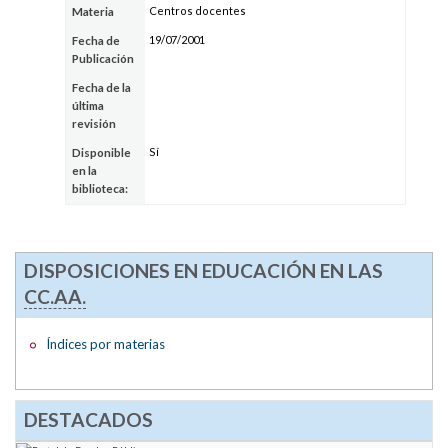
Centros docentes
Materia
19/07/2001
Fecha de
Publicación
Fecha de la
última
revisión
Sí
Disponible
en la
biblioteca:
DISPOSICIONES EN EDUCACIÓN EN LAS
CC.AA.
Índices por materias
DESTACADOS