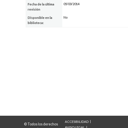
05/03/2014
Fecha de la última
revisión
No
Disponible en la
biblioteca:
ACCESIBILIDAD
© Todos los derechos
AVISO LEGAL