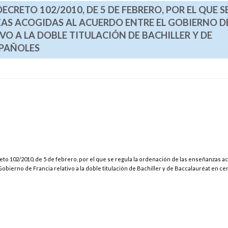
DECRETO 102/2010, DE 5 DE FEBRERO, POR EL QUE S
AS ACOGIDAS AL ACUERDO ENTRE EL GOBIERNO D
VO A LA DOBLE TITULACIÓN DE BACHILLER Y DE
SPAÑOLES
reto 102/2010, de 5 de febrero, por el que se regula la ordenación de las enseñanzas ac
bierno de Francia relativo a la doble titulación de Bachiller y de Baccalauréat en ce