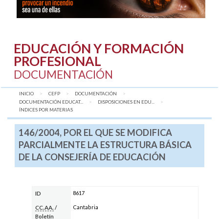
EDUCACIÓN Y FORMACIÓN
PROFESIONAL
DOCUMENTACIÓN
INICIO
CEFP
DOCUMENTACIÓN
DOCUMENTACIÓN EDUCAT...
DISPOSICIONES EN EDU...
AQUÍ:
ÍNDICES POR MATERIAS
146/2004, POR EL QUE SE MODIFICA
PARCIALMENTE LA ESTRUCTURA BÁSICA
DE LA CONSEJERÍA DE EDUCACIÓN
8617
ID
Cantabria
CC.AA.
/
Boletín