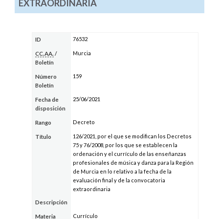
EXTRAORDINARIA
76532
ID
Murcia
CC.AA.
/
Boletín
159
Número
Boletín
25/06/2021
Fecha de
disposición
Decreto
Rango
126/2021, por el que se modifican los Decretos
Título
75 y 76/2008, por los que se establecen la
ordenación y el currículo de las enseñanzas
profesionales de música y danza para la Región
de Murcia en lo relativo a la fecha de la
evaluación final y de la convocatoria
extraordinaria
Descripción
Currículo
Materia