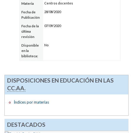
Centros docentes
Materia
28/08/2020
Fecha de
Publicación
07/09/2020
Fecha de la
última
revisión
No
Disponible
en la
biblioteca:
DISPOSICIONES EN EDUCACIÓN EN LAS
CC.AA.
Índices por materias
DESTACADOS