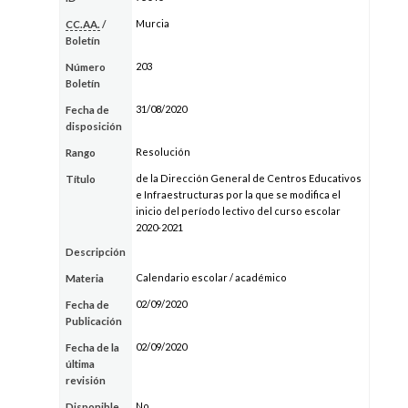
Murcia
CC.AA.
/
Boletín
203
Número
Boletín
31/08/2020
Fecha de
disposición
Resolución
Rango
de la Dirección General de Centros Educativos
Título
e Infraestructuras por la que se modifica el
inicio del período lectivo del curso escolar
2020-2021
Descripción
Calendario escolar / académico
Materia
02/09/2020
Fecha de
Publicación
02/09/2020
Fecha de la
última
revisión
No
Disponible