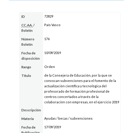
72829
ID
País Vasco
CC.AA.
/
Boletín
176
Número
Boletín
10/09/2019
Fecha de
disposición
Orden
Rango
de la Consejera de Educación, por la que se
Título
convocan subvenciones para el fomento de la
actualización científica y tecnológica del
profesorado de formación profesional de
centros concertados a través de la
colaboración con empresas, en el ejercicio 2019
Descripción
Ayudas / becas / subvenciones
Materia
17/09/2019
Fecha de
Publicación