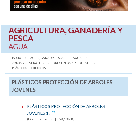
AGRICULTURA, GANADERÍA Y
PESCA
AGUA
INICIO
AGRIC, GANAD Y PESCA
AGUA
ZONAS VULNERABLES
PREGUNTAS Y RESPUEST...
AQUÍ:
PLÁSTICOS PROTECCIÓN...
PLÁSTICOS PROTECCIÓN DE ARBOLES
JOVENES
PLÁSTICOS PROTECCIÓN DE ARBOLES
JOVENES 1.
(Documento [.pdf] 358,13 KB)