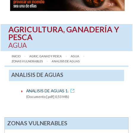
AGRICULTURA, GANADERÍA Y
PESCA
AGUA
INICIO
AGRIC, GANAD Y PESCA
AGUA
ZONAS VULNERABLES
AQUÍ:
ANALISIS DE AGUAS
ANALISIS DE AGUAS
ANALISIS DE AGUAS 1.
(Documento [.pdf] 0,53 MB)
ZONAS VULNERABLES