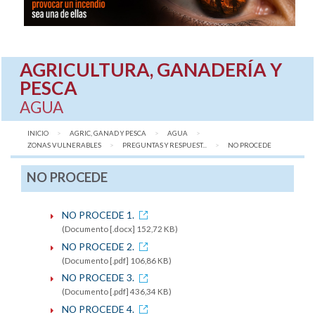
AGRICULTURA, GANADERÍA Y
PESCA
AGUA
INICIO
AGRIC, GANAD Y PESCA
AGUA
ZONAS VULNERABLES
PREGUNTAS Y RESPUEST...
AQUÍ:
NO PROCEDE
NO PROCEDE
NO PROCEDE 1.
(Documento [.docx] 152,72 KB)
NO PROCEDE 2.
(Documento [.pdf] 106,86 KB)
NO PROCEDE 3.
(Documento [.pdf] 436,34 KB)
NO PROCEDE 4.