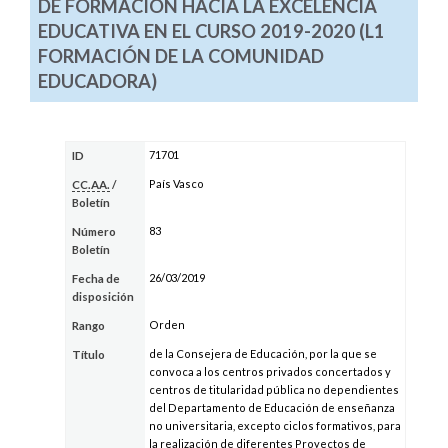
DE FORMACIÓN HACIA LA EXCELENCIA
EDUCATIVA EN EL CURSO 2019-2020 (L1
FORMACIÓN DE LA COMUNIDAD
EDUCADORA)
71701
ID
País Vasco
CC.AA.
/
Boletín
83
Número
Boletín
26/03/2019
Fecha de
disposición
Orden
Rango
de la Consejera de Educación, por la que se
Título
convoca a los centros privados concertados y
centros de titularidad pública no dependientes
del Departamento de Educación de enseñanza
no universitaria, excepto ciclos formativos, para
la realización de diferentes Proyectos de