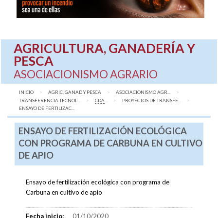
AGRICULTURA, GANADERÍA Y
PESCA
ASOCIACIONISMO AGRARIO
INICIO
AGRIC, GANAD Y PESCA
ASOCIACIONISMO AGR...
TRANSFERENCIA TECNOL...
CDA
...
PROYECTOS DE TRANSFE...
AQUÍ:
ENSAYO DE FERTILIZAC...
ENSAYO DE FERTILIZACIÓN ECOLÓGICA
CON PROGRAMA DE CARBUNA EN CULTIVO
DE APIO
Ensayo de fertilización ecológica con programa de
Carbuna en cultivo de apio
Fecha inicio:
01/10/2020