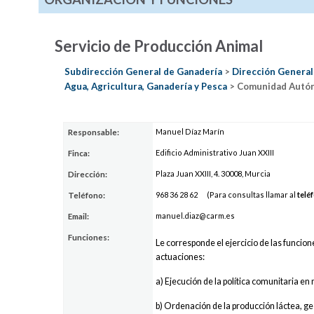
Servicio de Producción Animal
Subdirección General de Ganadería
>
Dirección General
Agua, Agricultura, Ganadería y Pesca
> Comunidad Autón
Manuel Díaz Marín
Responsable:
Edificio Administrativo Juan XXIII
Finca:
Plaza Juan XXIII, 4. 30008, Murcia
Dirección:
968 36
28
62
(Para consultas llamar al
telé
Teléfono:
ma
nuel.di
az
@carm.es
Email:
Funciones:
Le corresponde el ejercicio de las funcion
actuaciones:
a) Ejecución de la política comunitaria e
b) Ordenación de la producción láctea, ges