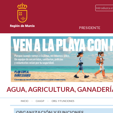
PRESIDENTE
AGUA, AGRICULTURA, GANADERÍ
INICIO
CAAGP
AQUÍ:
ORG. Y FUNCIONES
ORGANIZACIÓN Y FUNCIONES