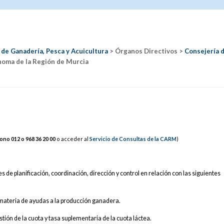
 de Ganadería, Pesca y Acuicultura
> Órganos Directivos >
Consejería 
oma de la Región de Murcia
fono 012 o 968 36
20
00
o acceder al
Servicio de Consultas de la CARM
)
es de planificación, coordinación, dirección y control en relación con las siguientes
n materia de ayudas a la producción ganadera.
tión de la cuota y tasa suplementaria de la cuota láctea.